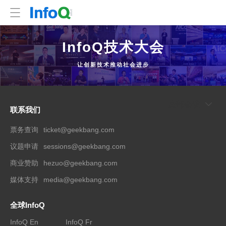
InfoQ技术大会
让创新技术推动社会进步
全部会议
联系我们
票务查询
ticket@geekbang.com
议题申请
sessions@geekbang.com
商业赞助
hezuo@geekbang.com
媒体支持
media@geekbang.com
全球InfoQ
InfoQ En
InfoQ Fr